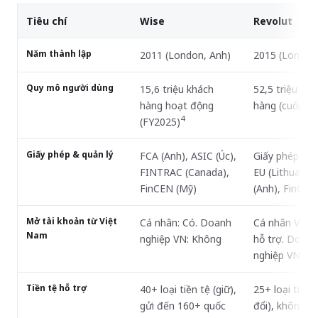
Tiêu chí
Wise
Revolut
Năm thành lập
2011 (London, Anh)
2015 (London
Quy mô người dùng
15,6 triệu khách
52,5 triệu khá
hàng hoạt động
hàng (cuối 20
4
(FY2025)
Giấy phép & quản lý
FCA (Anh), ASIC (Úc),
Giấy phép ng
FINTRAC (Canada),
EU (Lithuania
FinCEN (Mỹ)
(Anh), FinCEN
Mở tài khoản từ Việt
Cá nhân: Có. Doanh
Cá nhân VN: 
Nam
nghiệp VN: Không
hỗ trợ. Doanh
nghiệp VN: K
Tiền tệ hỗ trợ
40+ loại tiền tệ (giữ),
25+ loại tiền 
gửi đến 160+ quốc
đổi), không g