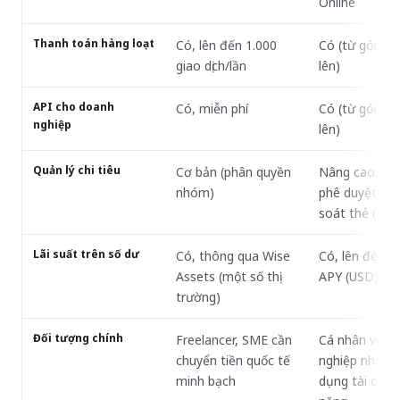
Online
Thanh toán hàng loạt
Có, lên đến 1.000
Có (từ gói Gr
giao dịch/lần
lên)
API cho doanh
Có, miễn phí
Có (từ gói Gr
nghiệp
lên)
Quản lý chi tiêu
Cơ bản (phân quyền
Nâng cao: phâ
nhóm)
phê duyệt, ki
soát thẻ (tùy 
Lãi suất trên số dư
Có, thông qua Wise
Có, lên đến 3
Assets (một số thị
APY (USD), tù
trường)
Đối tượng chính
Freelancer, SME cần
Cá nhân và d
chuyển tiền quốc tế
nghiệp nhỏ c
minh bạch
dụng tài chín