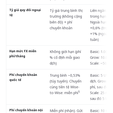
Tỷ giá quy đổi ngoại
Tỷ giá trung bình thị
Liên ngân hà
tệ
trường (không cộng
trong hạn mứ
biên độ) + phí
Ngoài hạn mứ
chuyển khoản
+0,6% (trong 
+1% (ngoài gi
tuần)
Hạn mức FX miễn
Không giới hạn (phí
Basic: 1.000 
phí/tháng
% cố định mỗi giao
Grow: 10.000 
dịch)
Scale: ~50.00
Phí chuyển khoản
Trung bình ~0,53%
Basic: 5 USD/
quốc tế
(tùy tuyến). Chuyển
dịch. Grow: 5 
cùng tiền tệ Wise-
phí, sau đó 5
5
to-Wise: miễn phí
Scale: 25 miễn
sau đó 5 USD
Phí chuyển khoản nội
Miễn phí (nhận). Gửi:
Basic: 10 miễn