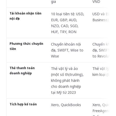
gia
VND
Tài khoản nhận tiền
10 loại tiền tệ: USD,
USD và EUR (c
nội địa
EUR, GBP, AUD,
Business)
NZD, CAD, SGD,
HUF, TRY, RON
Phương thức chuyển
Chuyển khoản nội
Chuyển khoản
tiền
địa, SWIFT, Wise to
địa, SWIFT, R
Wise
to Revolut
Thẻ thanh toán
Thẻ vật lý và ảo
Thẻ vật lý, ảo
doanh nghiệp
(một số thị trường),
kim loại (tùy g
không phát hành
cho doanh nghiệp
tại Mỹ từ 2023
Tích hợp kế toán
Xero, QuickBooks
Xero, QuickB
FreeAgent, Ex