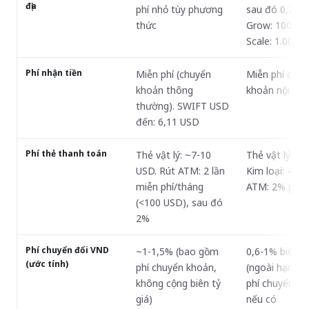
địa
phí nhỏ tùy phương
sau đó 0,20 U
thức
Grow: 100 miễ
Scale: 1.000 m
Phí nhận tiền
Miễn phí (chuyển
Miễn phí cho 
khoản thông
khoản nội địa
thường). SWIFT USD
đến: 6,11 USD
Phí thẻ thanh toán
Thẻ vật lý: ~7-10
Thẻ vật lý: mi
USD. Rút ATM: 2 lần
Kim loại: 49 U
miễn phí/tháng
ATM: 2% phí
(<100 USD), sau đó
2%
Phí chuyển đổi VND
~1-1,5% (bao gồm
0,6-1% biên tỷ
(ước tính)
phí chuyển khoản,
(ngoài hạn mứ
không cộng biên tỷ
phí chuyển k
giá)
nếu có