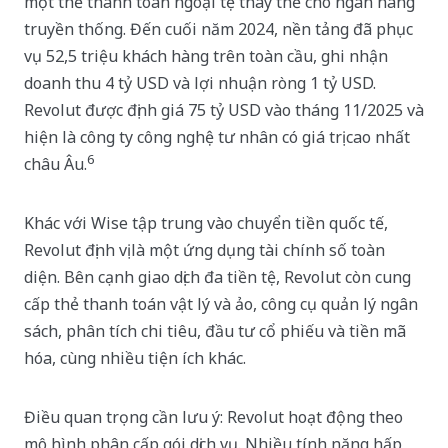
một thẻ thanh toán ngoại tệ thay thế cho ngân hàng
truyền thống. Đến cuối năm 2024, nền tảng đã phục
vụ 52,5 triệu khách hàng trên toàn cầu, ghi nhận
doanh thu 4 tỷ USD và lợi nhuận ròng 1 tỷ USD.
Revolut được định giá 75 tỷ USD vào tháng 11/2025 và
hiện là công ty công nghệ tư nhân có giá trị cao nhất
6
châu Âu.
Khác với Wise tập trung vào chuyển tiền quốc tế,
Revolut định vị là một ứng dụng tài chính số toàn
diện. Bên cạnh giao dịch đa tiền tệ, Revolut còn cung
cấp thẻ thanh toán vật lý và ảo, công cụ quản lý ngân
sách, phân tích chi tiêu, đầu tư cổ phiếu và tiền mã
hóa, cùng nhiều tiện ích khác.
Điều quan trọng cần lưu ý: Revolut hoạt động theo
mô hình phân cấp gói dịch vụ. Nhiều tính năng hấp