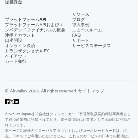
従量課金
リソース
プラットフォームAPI
ブログ
プラットフォームAPIおよびエ
導入事例
ンベデッドファイナンスの概要
ニュースルーム
連携アカウント
FAQ
口座開設
サポート
オンライン決済
サービスステータス
トランザクショナルFX
ペイアウト
カード発行
© Airwallex 2026. All rights reserved.
サイトマップ
Airwallex Japan株式会社はクレジットカード番号等取扱契約締結事業者とし
て経済産業省に登録されており、電子決済等代行業者として金融庁に登録さ
れています。
本ページに記載のグローバルアカウントおよびコーポレートカードは、現
在、日本ではご利用いただけません。 これらのサービスの日本での提供は、