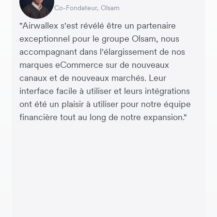
Responsable de la chaîne
Co-Fondateur, Olsam
Directeur Financier, ME + EM
Directeur Général, Perspective Pictures
Fondateur et PDG, Brandbassador
Co-Fondateur, Mobile Transaction
Co-Fondateur, Dropterra
Directeur financier, From Future
d'approvisionnement, Miss Patisserie
"Airwallex s'est révélé être un partenaire
exceptionnel pour le groupe Olsam, nous
accompagnant dans l'élargissement de nos
marques eCommerce sur de nouveaux
canaux et de nouveaux marchés. Leur
interface facile à utiliser et leurs intégrations
ont été un plaisir à utiliser pour notre équipe
financière tout au long de notre expansion."