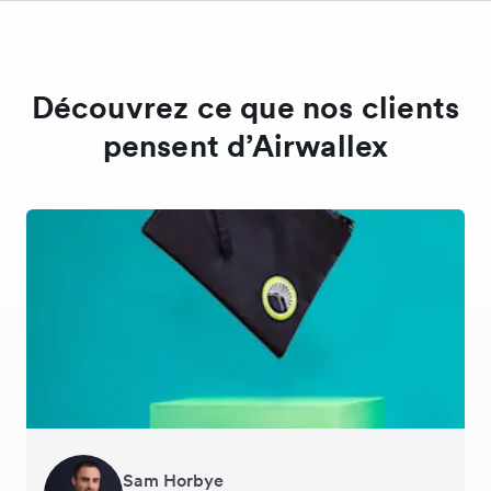
Découvrez ce que nos clients
pensent d’Airwallex
Andreia Beja
Sam Horbye
Meera
Rupert
Thomas Adams
Edle Tenden
Francois Schramek
Thomas Dazard