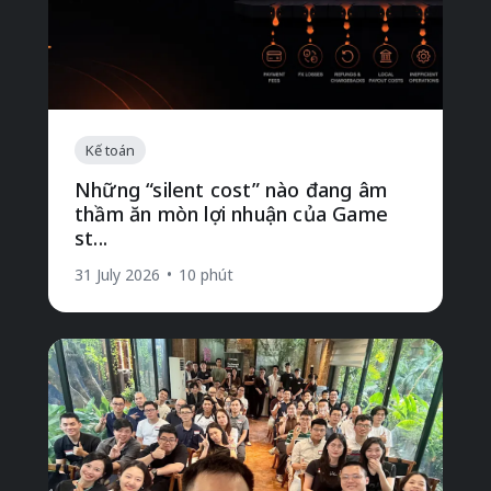
Kế toán
Những “silent cost” nào đang âm
thầm ăn mòn lợi nhuận của Game
st...
31 July 2026
•
10 phút