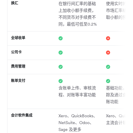
换汇
在银行间汇率的基础
使用实时的银
上加收小额手续费，
市场汇率结算
不同货币对手续费不
取小额的预付
同，最低可低至0.2%
全球收单
公司卡
费用管理
账单支付
含账单上传、审核流
基础功能，含
程、对账等丰富功能
踪及通过会计
账功能
会计软件集成
Xero、QuickBooks、
Xero、QuickB
NetSuite、Odoo、
主流会计软件
Sage 及更多