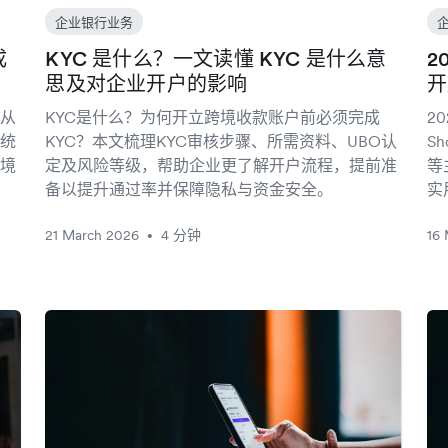
企业银行业务
成
KYC 是什么？一文读懂 KYC 是什么意
2
思及对企业开户的影响
开
从
KYC是什么？为何开立跨境收款账户前必须完成
2
统
KYC？本文梳理KYC审核步骤、所需资料、UBO认
S
境
定及风险等级，帮助企业更了解开户流程，提前准
等
备以提升通过率并保障隐私与资金安全。
实
21 March 2026
4 分钟
16
•