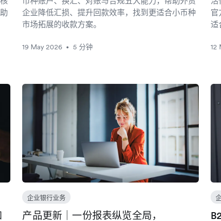
核
币种账户、换汇、对账与合规五大能力，帮助外贸
活
助
企业降低汇损、提升回款效率，找到更适合小币种
官
市场拓展的收款方案。
适
19 May 2026
5 分钟
12
•
企业银行业务
如
产品更新｜一份报表纵览全局，
B