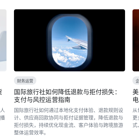
财务运营
货
国际旅行社如何降低退款与拒付损失：
美
支付与风控运营指南
电
人
国际旅行社如何通过本地化支付体验、退款规则设
从
播
计、供应商回款协同与拒付证据管理，降低退款与
更
拒付损失，持续优化现金流、客户体验与跨境旅游
式
整体运营效率。