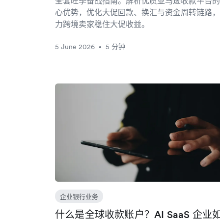
全套旺季备战指南。解析优质亚马逊收款平台的
心优势，优化大促回款、换汇与资金周转链路，
力跨境卖家稳住大促收益。
5 June 2026
5 分钟
•
企业银行业务
什么是全球收款账户？AI SaaS 企业