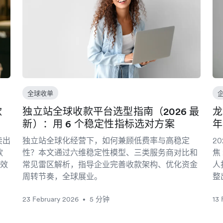
全球收单
款
独立站全球收款平台选型指南（2026 最
龙
新）：用 6 个稳定性指标选对方案
年
卖出
独立站全球化经营下，如何兼顾低费率与高稳定
2
款
性？本文通过六维稳定性模型、三类服务商对比和
焦
效
常见雷区解析，指导企业完善收款架构、优化资金
人
周转节奏，全球展业。
整
23 February 2026
5 分钟
13 
•