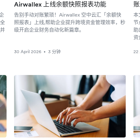
Airwallex 上线余额快照报表功能
账
 企
告别手动对账繁琐！Airwallex 空中云汇「余额快
本
全
照报表」上线,帮助企业提升跨境资金管理效率，秒
节
并
级开启企业财务自动化新篇章。
助
资
30 April 2026
3 分钟
22 
•