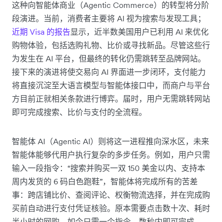
这种向智能体商业（Agentic Commerce）的转型将分阶
段演进。当前，消费者主要将 AI 视为搜索与发现工具；
近期 Visa 的报告
显示，近半数美国用户已利用 AI 来优化
购物体验，包括选购礼物、比价或寻找新品。尽管这些行
为发生在 AI 平台，但最终的转化仍需跳转至品牌网站。
接下来的演进将使交易向 AI 界面进一步闭环，支付能力
将直接沉淀至大语言模型与智能体接口中，而商户与平台
方目前正就相关条款进行博弈。届时，用户无需跳转网站
即可完成搜索、比价与支付的全流程。
智能体 AI（Agentic AI）则将这一进程推向深水区，未来
智能体能够代用户执行复杂的多步任务。例如，用户只需
输入一段指令：“搜索并购买一双 150 美金以内、支持本
周内发货的 6 码白色跑鞋”，智能体将完成所有的苦差
事：跨店铺比价、查阅评论、权衡物流选择，并在完成购
买前自动进行支付凭证核验。原本需要点击数十次、耗时
半小时的网购，如今只需一个指令，数秒内即可完成。