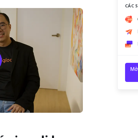
CÁC 
Mở 