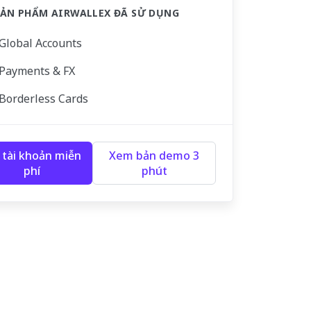
SẢN PHẨM AIRWALLEX ĐÃ SỬ DỤNG
Global Accounts
Payments & FX
Borderless Cards
tài khoản miễn
Xem bản demo 3
phí
phút