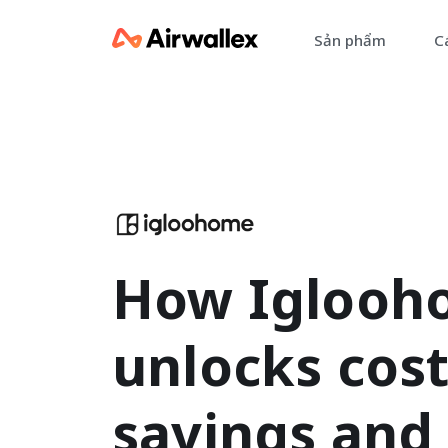
Sản phẩm
Cá
L
c
Ch
Ai
How Iglooh
unlocks cos
savings and 