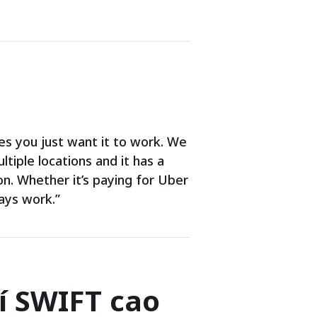
s you just want it to work. We
tiple locations and it has a
 on. Whether it’s paying for Uber
lways work.”
í SWIFT cao