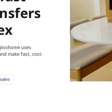
nsfers
ex
gloohome uses
and make fast, cost-
sales