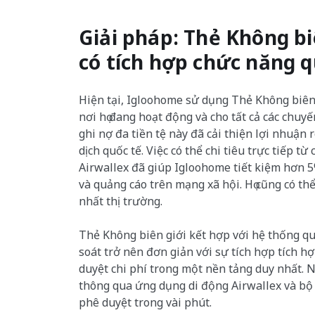
Giải pháp: Thẻ Không biê
có tích hợp chức năng qu
Hiện tại, Igloohome sử dụng Thẻ Không biên g
nơi họ đang hoạt động và cho tất cả các chuyế
ghi nợ đa tiền tệ này đã cải thiện lợi nhuận 
dịch quốc tế. Việc có thể chi tiêu trực tiếp từ 
Airwallex đã giúp Igloohome tiết kiệm hơn 5
và quảng cáo trên mạng xã hội. Họ cũng có thể 
nhất thị trường.
Thẻ Không biên giới kết hợp với hệ thống quả
soát trở nên đơn giản với sự tích hợp tích h
duyệt chi phí trong một nền tảng duy nhất. N
thông qua ứng dụng di động Airwallex và bộ 
phê duyệt trong vài phút.