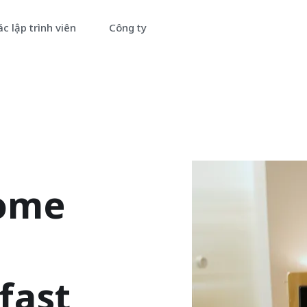
c lập trình viên
Công ty
iên hệ đội ngũ chuyên gia của
húng tôi
úng tôi rất sẵn lòng giải đáp thắc mắc và giúp bạn làm quen với
rwallex.
ome
t
fast