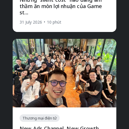
thầm ăn mòn lợi nhuận của Game
st...
31 July 2026
•
10 phút
Thương mại điện tử
New Ads Channel, New Growth