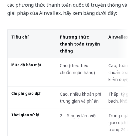
các phương thức thanh toán quốc tế truyền thống và
giải pháp của Airwallex, hãy xem bảng dưới đây:
Tiêu chí
Phương thức
Airwallex
thanh toán truyền
thống
Mức độ bảo mật
Cao (theo tiêu
Cao, tuân thủ
chuẩn ngân hàng)
chuẩn toàn cầ
kiểm duyệt n
Chi phí giao dịch
Cao, nhiều khoản phí
Thấp, tỷ giá 
trung gian và phí ẩn
bạch, không p
Thời gian xử lý
2 – 5 ngày làm việc
Trong ngày (
giao dịch hoà
trong 24 giờ)