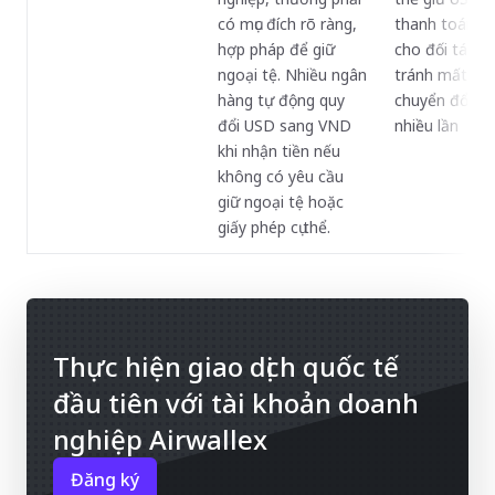
có mục đích rõ ràng,
thanh toán tr
hợp pháp để giữ
cho đối tác qu
ngoại tệ. Nhiều ngân
tránh mất phí
hàng tự động quy
chuyển đổi ng
đổi USD sang VND
nhiều lần
khi nhận tiền nếu
không có yêu cầu
giữ ngoại tệ hoặc
giấy phép cụ thể.
Thực hiện giao dịch quốc tế
đầu tiên với tài khoản doanh
nghiệp Airwallex
Đăng ký