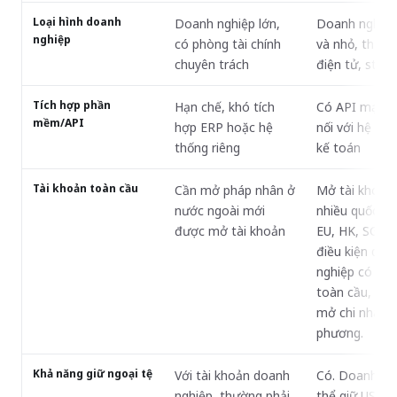
Loại hình doanh
Doanh nghiệp lớn,
Doanh nghiệp
nghiệp
có phòng tài chính
và nhỏ, thươ
chuyên trách
điện tử, start
Tích hợp phần
Hạn chế, khó tích
Có API mạnh,
mềm/API
hợp ERP hoặc hệ
nối với hệ thố
thống riêng
kế toán
Tài khoản toàn cầu
Cần mở pháp nhân ở
Mở tài khoản 
nước ngoài mới
nhiều quốc gi
được mở tài khoản
EU, HK, SG...) 
điều kiện doa
nghiệp có ph
toàn cầu, khô
mở chi nhánh 
phương.
Khả năng giữ ngoại tệ
Với tài khoản doanh
Có. Doanh ng
nghiệp, thường phải
thể giữ USD, 