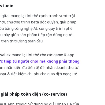
 studio
gital mang lại lợi thế cạnh tranh vượt trội
mới, chương trình beta độc quyền, giải pháp
óa bằng công nghệ AI, cùng quy trình phê
ều này giúp sản phẩm tiếp cận đúng người
 trên thị trường toàn cầu.
wallex mang lại lợi thế cho các game & app
c tiếp từ người chơi mà không phải thông
ản nhận tiền đa tiền tệ để nhận doanh thu từ
ạt & tiết kiệm chi phí cho giao dịch ngoại tệ
giải pháp toàn diện (co-service)
e & App studio: Sử dụng bộ giải pháp UA của