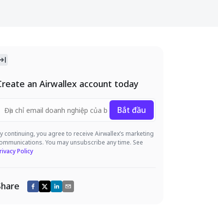
Create an Airwallex account today
Bắt đầu
y continuing, you agree to receive Airwallex’s marketing
ommunications. You may unsubscribe any time. See
rivacy Policy
Share