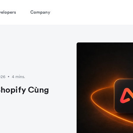
elopers
Company
026
4 mins.
•
Shopify Cùng