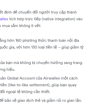
ết định để chuyển đổi người truy cập thành
allex
tích hợp trực tiếp (native integration) vào
m mua sắm không tì vết:
ằng hơn 160 phương thức thanh toán nội địa
ốc gia, với hơn 130 loại tiền tệ – giúp giảm tỷ
của bạn mà không bị chuyển hướng sang trang
ơng hiệu.
hoản Global Account của Airwallex một cách
ền (like-to-like settlement), giúp bạn quay
ổi ngoại tệ không cần thiết.
 bảo vệ giao dịch thẻ và giảm rủi ro gian lận.