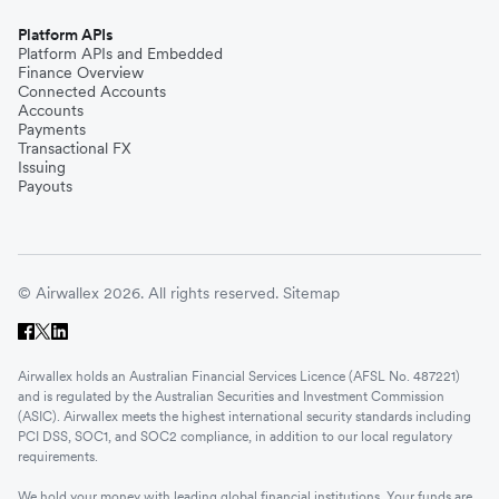
Platform APIs
Platform APIs and Embedded
Finance Overview
Connected Accounts
Accounts
Payments
Transactional FX
Issuing
Payouts
© Airwallex 2026. All rights reserved.
Sitemap
Airwallex holds an Australian Financial Services Licence (AFSL No. 487221)
and is regulated by the Australian Securities and Investment Commission
(ASIC). Airwallex meets the highest international security standards including
PCI DSS, SOC1, and SOC2 compliance, in addition to our local regulatory
requirements.
We hold your money with leading global financial institutions. Your funds are