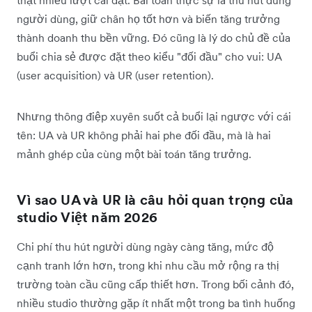
thật nhiều lượt cài đặt. Bài toán thực sự là thu hút đúng
người dùng, giữ chân họ tốt hơn và biến tăng trưởng
thành doanh thu bền vững. Đó cũng là lý do chủ đề của
buổi chia sẻ được đặt theo kiểu "đối đầu" cho vui: UA
(user acquisition) và UR (user retention).
Nhưng thông điệp xuyên suốt cả buổi lại ngược với cái
tên: UA và UR không phải hai phe đối đầu, mà là hai
mảnh ghép của cùng một bài toán tăng trưởng.
Vì sao UA và UR là câu hỏi quan trọng của
studio Việt năm 2026
Chi phí thu hút người dùng ngày càng tăng, mức độ
cạnh tranh lớn hơn, trong khi nhu cầu mở rộng ra thị
trường toàn cầu cũng cấp thiết hơn. Trong bối cảnh đó,
nhiều studio thường gặp ít nhất một trong ba tình huống