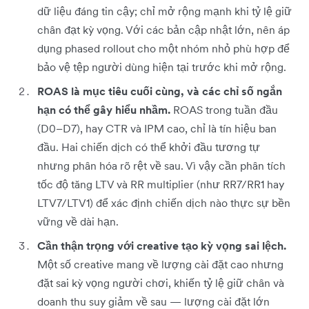
dữ liệu đáng tin cậy; chỉ mở rộng mạnh khi tỷ lệ giữ
chân đạt kỳ vọng. Với các bản cập nhật lớn, nên áp
dụng phased rollout cho một nhóm nhỏ phù hợp để
bảo vệ tệp người dùng hiện tại trước khi mở rộng.
ROAS là mục tiêu cuối cùng, và các chỉ số ngắn
hạn có thể gây hiểu nhầm.
ROAS trong tuần đầu
(D0–D7), hay CTR và IPM cao, chỉ là tín hiệu ban
đầu. Hai chiến dịch có thể khởi đầu tương tự
nhưng phân hóa rõ rệt về sau. Vì vậy cần phân tích
tốc độ tăng LTV và RR multiplier (như RR7/RR1 hay
LTV7/LTV1) để xác định chiến dịch nào thực sự bền
vững về dài hạn.
Cần thận trọng với creative tạo kỳ vọng sai lệch.
Một số creative mang về lượng cài đặt cao nhưng
đặt sai kỳ vọng người chơi, khiến tỷ lệ giữ chân và
doanh thu suy giảm về sau — lượng cài đặt lớn