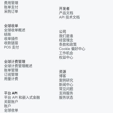
费用管理
账单支付
开发者
采购订单
产品文档
API 技术文档
全球收单
全球收单概述
公司
结账
我们是谁
收单插件
经营理念
收款链接
条款和政策
POS 支付
Cookie 偏好中心
工作机会
权益中心
全球计费管理
全球计费管理概述
账单管理
资源
订阅管理
博客
用量计费
案例研究
新闻中心
常见问题
平台 API
支持服务
平台 API 和嵌入式金融
服务状态
关联账户
账户
全球收单