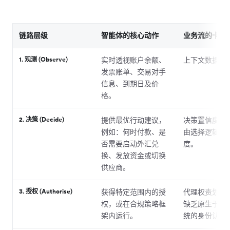
链路层级
智能体的核心动作
业务流的卡点
1. 观测 (Observe)
实时透视账户余额、
上下文数据碎
发票账单、交易对手
信息、到期日及价
格。
2. 决策 (Decide)
提供最优行动建议，
决策置信度不
例如：何时付款、是
由选择逻辑缺
否需要启动外汇兑
度。
换、发放资金或切换
供应商。
3. 授权 (Authorise)
获得特定范围内的授
代理权责划分
权，或在合规策略框
缺乏原生于智
架内运行。
统的身份认证