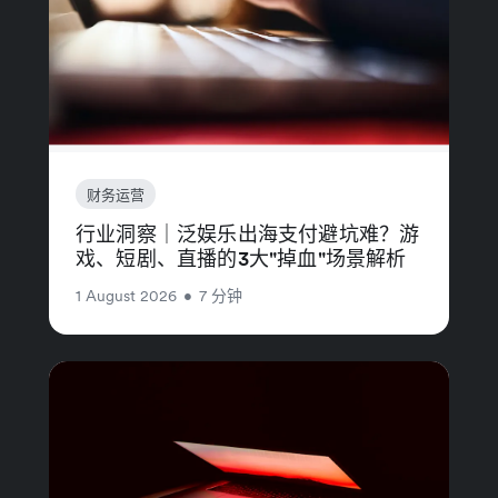
财务运营
行业洞察｜泛娱乐出海支付避坑难？游
戏、短剧、直播的3大"掉血"场景解析
1 August 2026
•
7 分钟