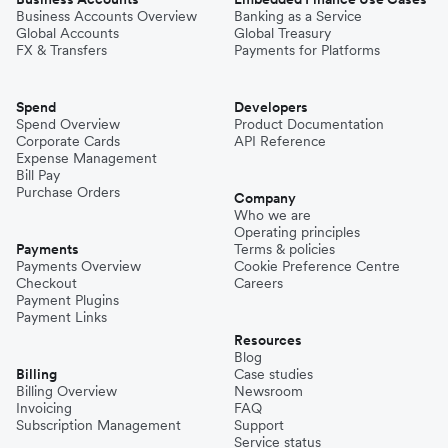
Business Accounts Overview
Banking as a Service
Global Accounts
Global Treasury
FX & Transfers
Payments for Platforms
Spend
Developers
Spend Overview
Product Documentation
Corporate Cards
API Reference
Expense Management
Bill Pay
Purchase Orders
Company
Who we are
Operating principles
Payments
Terms & policies
Payments Overview
Cookie Preference Centre
Checkout
Careers
Payment Plugins
Payment Links
Resources
Blog
Billing
Case studies
Billing Overview
Newsroom
Invoicing
FAQ
Subscription Management
Support
Service status