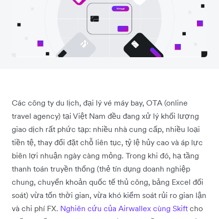
Các công ty du lịch, đại lý vé máy bay, OTA (online
travel agency) tại Việt Nam đều đang xử lý khối lượng
giao dịch rất phức tạp: nhiều nhà cung cấp, nhiều loại
tiền tệ, thay đổi đặt chỗ liên tục, tỷ lệ hủy cao và áp lực
biên lợi nhuận ngày càng mỏng. Trong khi đó, hạ tầng
thanh toán truyền thống (thẻ tín dụng doanh nghiệp
chung, chuyển khoản quốc tế thủ công, bảng Excel đối
soát) vừa tốn thời gian, vừa khó kiểm soát rủi ro gian lận
và chi phí FX.
Nghiên cứu của Airwallex cùng Skift
cho