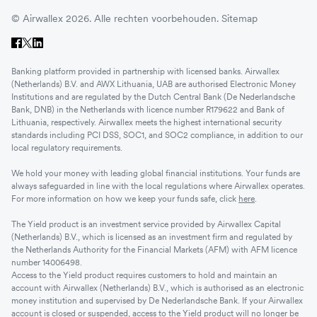
© Airwallex 2026. Alle rechten voorbehouden.
Sitemap
Banking platform provided in partnership with licensed banks. Airwallex
(Netherlands) B.V. and AWX Lithuania, UAB are authorised Electronic Money
Institutions and are regulated by the Dutch Central Bank (De Nederlandsche
Bank, DNB) in the Netherlands with licence number R179622 and Bank of
Lithuania, respectively. Airwallex meets the highest international security
standards including PCI DSS, SOC1, and SOC2 compliance, in addition to our
local regulatory requirements.
We hold your money with leading global financial institutions. Your funds are
always safeguarded in line with the local regulations where Airwallex operates.
For more information on how we keep your funds safe, click
here
.
The Yield product is an investment service provided by Airwallex Capital
(Netherlands) B.V., which is licensed as an investment firm and regulated by
the Netherlands Authority for the Financial Markets (AFM) with AFM licence
number 14006498.
Access to the Yield product requires customers to hold and maintain an
account with Airwallex (Netherlands) B.V., which is authorised as an electronic
money institution and supervised by De Nederlandsche Bank. If your Airwallex
account is closed or suspended, access to the Yield product will no longer be