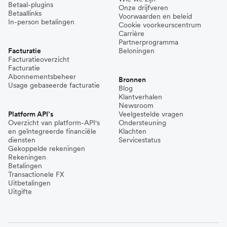
Betaal-plugins
Onze drijfveren
Betaallinks
Voorwaarden en beleid
In-person betalingen
Cookie voorkeurscentrum
Carrière
Partnerprogramma
Facturatie
Beloningen
Facturatieoverzicht
Facturatie
Abonnementsbeheer
Bronnen
Usage gebaseerde facturatie
Blog
Klantverhalen
Newsroom
Platform API’s
Veelgestelde vragen
Overzicht van platform-API's
Ondersteuning
en geïntegreerde financiële
Klachten
diensten
Servicestatus
Gekoppelde rekeningen
Rekeningen
Betalingen
Transactionele FX
Uitbetalingen
Uitgifte