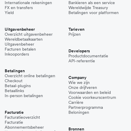
Internationale rekeningen
Bankieren als een service
FX en transfers
Wereldwijde Treasury
Yield
Betalingen voor platformen
Uitgavenbeheer
Tarieven
Overzicht uitgavenbeheer
Prijzen
Wereldbetaalkaarten
Uitgavenbeheer
Facturen betalen
Developers
Inkooporders
Productdocumentatie
API-referentie
Betalingen
Overzicht online betalingen
Company
Checkout
Wie we zijn
Betaal-plugins
Onze drijfveren
Betaallinks
Voorwaarden en beleid
In-person betalingen
Cookie voorkeurscentrum
Carrière
Partnerprogramma
Facturatie
Beloningen
Facturatieoverzicht
Facturatie
Abonnementsbeheer
Bronnen