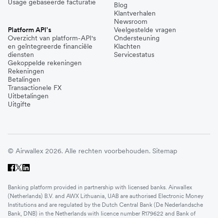
Usage gebaseerde facturatie
Blog
Klantverhalen
Newsroom
Platform API’s
Veelgestelde vragen
Overzicht van platform-API's
Ondersteuning
en geïntegreerde financiële
Klachten
diensten
Servicestatus
Gekoppelde rekeningen
Rekeningen
Betalingen
Transactionele FX
Uitbetalingen
Uitgifte
© Airwallex 2026. Alle rechten voorbehouden.
Sitemap
Banking platform provided in partnership with licensed banks. Airwallex
(Netherlands) B.V. and AWX Lithuania, UAB are authorised Electronic Money
Institutions and are regulated by the Dutch Central Bank (De Nederlandsche
Bank, DNB) in the Netherlands with licence number R179622 and Bank of