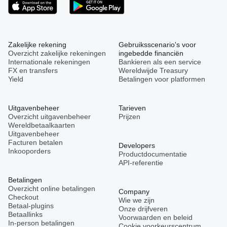
Zakelijke rekening
Gebruiksscenario's voor
Overzicht zakelijke rekeningen
ingebedde financiën
Internationale rekeningen
Bankieren als een service
FX en transfers
Wereldwijde Treasury
Yield
Betalingen voor platformen
Uitgavenbeheer
Tarieven
Overzicht uitgavenbeheer
Prijzen
Wereldbetaalkaarten
Uitgavenbeheer
Facturen betalen
Developers
Inkooporders
Productdocumentatie
API-referentie
Betalingen
Overzicht online betalingen
Company
Checkout
Wie we zijn
Betaal-plugins
Onze drijfveren
Betaallinks
Voorwaarden en beleid
In-person betalingen
Cookie voorkeurscentrum