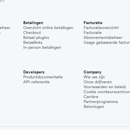
Betalingen
Facturatie
beheer
Overzicht online betalingen
Facturatieoverzicht
n
Checkout
Facturatie
Betaal-plugins
Abonnementsbeheer
Betaallinks
Usage gebaseerde factur
In-person betalingen
Developers
Company
Productdocumentatie
Wie we zijn
API-referentie
Onze drijfveren
Voorwaarden en beleid
Cookie voorkeurscentru
Carrière
Partnerprogramma
Beloningen