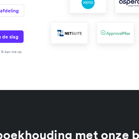
afdeling
 de slag
 Ik kan me op
boekhouding met onze 