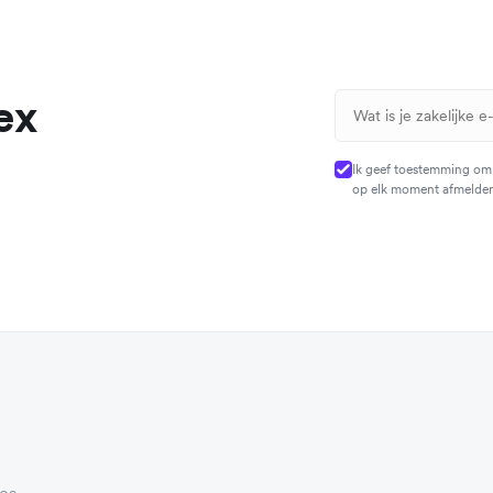
ex
Ik geef toestemming om
op elk moment afmelde
ies