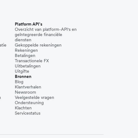
Platform API’s
Overzicht van platform-API's en
geïntegreerde financiële
diensten
atie
Gekoppelde rekeningen
Rekeningen
Betalingen
Transactionele FX
Uitbetalingen
Uitgifte
Bronnen
Blog
Klantverhalen
Newsroom
m
Veelgestelde vragen
Ondersteuning
Klachten
Servicestatus