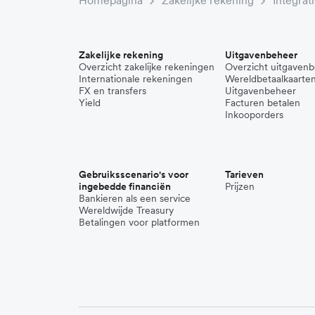
Zakelijke rekening
Uitgavenbeheer
Overzicht zakelijke rekeningen
Overzicht uitgaven
Internationale rekeningen
Wereldbetaalkaarte
FX en transfers
Uitgavenbeheer
Yield
Facturen betalen
Inkooporders
Gebruiksscenario's voor
Tarieven
ingebedde financiën
Prijzen
Bankieren als een service
Wereldwijde Treasury
Betalingen voor platformen