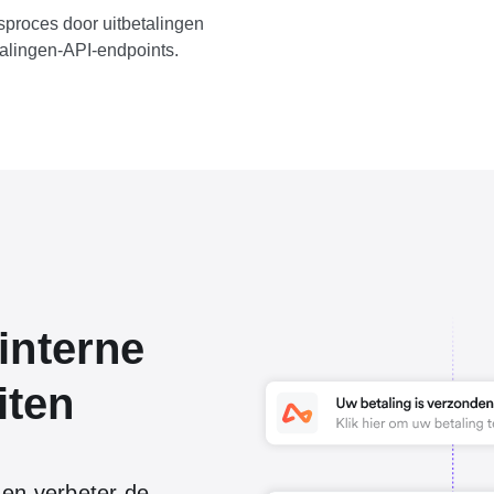
gsproces door uitbetalingen
alingen-API-endpoints.
interne
iten
 en verbeter de