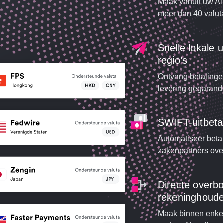
Maak vanuit uw Ai
meer dan 40 valut
Snelle lokale 
regio’s
Ontvang betalinge
levering gegarande
SWIFT-uitbeta
Automatiseer beta
zakenpartners ove
Directe overbo
rekeninghoude
Maak binnen enkel