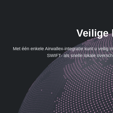
Veilige
Met één enkele Airwallex-integratie kunt u veilig 
SWIFT- als snelle lokale oversch