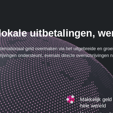
 lokale uitbetalingen, we
internationaal geld overmaken via het uitgebreide en gro
rijvingen ondersteunt, evenals directe overschrijvingen 
Makkelijk gel
hele wereld