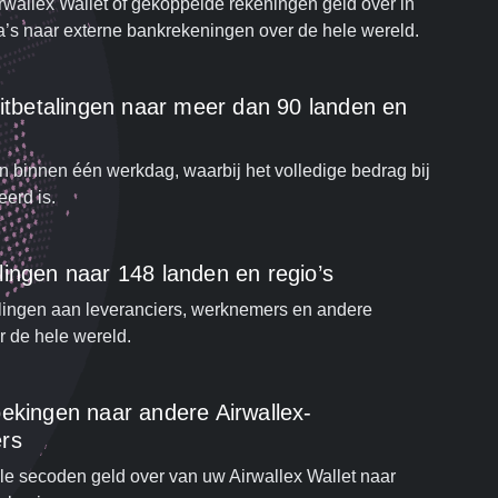
rwallex Wallet of gekoppelde rekeningen geld over in
a’s naar externe bankrekeningen over de hele wereld.
uitbetalingen naar meer dan 90 landen en
n binnen één werkdag, waarbij het volledige bedrag bij
erd is.
lingen naar 148 landen en regio’s
lingen aan leveranciers, werknemers en andere
r de hele wereld.
ekingen naar andere Airwallex-
rs
e secoden geld over van uw Airwallex Wallet naar