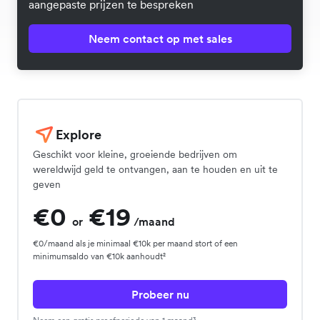
aangepaste prijzen te bespreken
Neem contact op met sales
Explore
Geschikt voor kleine, groeiende bedrijven om
wereldwijd geld te ontvangen, aan te houden en uit te
geven
€0
€19
or
/maand
€0/maand als je minimaal €10k per maand stort of een
minimumsaldo van €10k aanhoudt²
Probeer nu