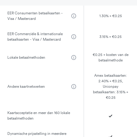
EER Consumenten betaalkaarten -
1.30% + €0.25
Visa / Mastercard
EER Commerciële & internationale
3.15% + €0.25
betaalkaarten - Visa / Mastercard
€0.25 + kosten van de
Lokale betaalmethoden
betaalmethode
Amex betaalkaarten:
2.40% + €0.25,
Andere kaartnetwerken
Unionpay
betaalkaarten: 3.15% +
€0.25
Kaartacceptatie en meer dan 160 lokale
betaalmethoden
Dynamische prijsstelling in meerdere