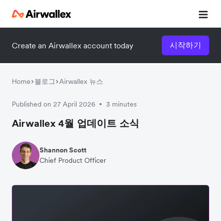
시작하기
Create an Airwallex account today
Home
블로그
Airwallex 뉴스
Published on 27 April 2026
3 minutes
•
Airwallex 4월 업데이트 소식
Shannon Scott
Chief Product Officer