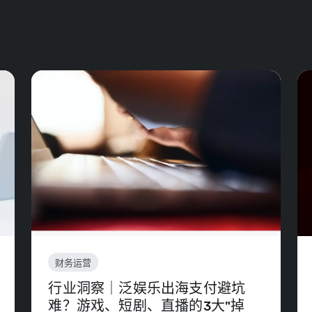
财务运营
行业洞察｜泛娱乐出海支付避坑
难？游戏、短剧、直播的3大"掉