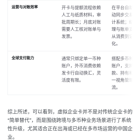
运营与对账效率
开卡与提额流程依赖
在平台自助开
人工与纸质材料，审
动同步交易明
批周期长；月底对账
计系统；结合
需要人工核对账单与
理与账单支付
发票。
从消费到记账
化。
全球支付能力
通常只绑定单一币种
搭配多币种全
账户，外币消费依赖
账户，支持同
发卡行自动换汇，灵
款、持有和支
活度有限。
一视角管理全
流。
综上所述，可以看到，虚拟企业卡并不是对传统企业卡的
“简单替代”，而是围绕跨境与多币种业务场景进行了系统
性升级，尤其适合正在出海或已经在多市场运营的中国企
业。