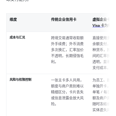
维度
传统企业信用卡
虚拟企业卡：
Visa 卡
为例
成本与汇兑
跨境交易通常收取额
直接使用多币
外手续费；外币消费
余额支付，支持
多次换汇，汇率加价
种货币，按接
不透明，长期侵蚀毛
间的汇率换汇
利。
透明，显著降
支付成本。
风险与权限控制
一张主卡多人共用，
为员工、部门
额度与商户类别难以
单独开卡，支
精细区分，卡片丢失
单笔 / 每日 /
或信息泄露会放大风
额及商户类别
险。
随时冻结或注
实体遗失风险