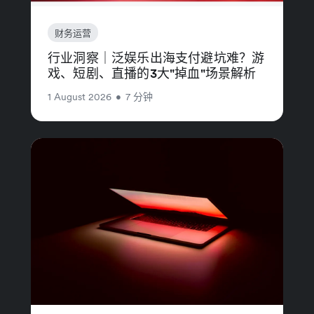
财务运营
行业洞察｜泛娱乐出海支付避坑难？游
戏、短剧、直播的3大"掉血"场景解析
1 August 2026
•
7 分钟