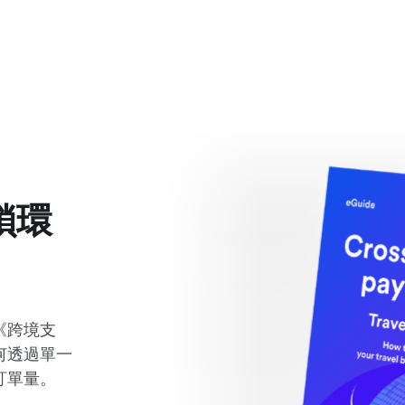
鎖環
《跨境支
何透過單一
訂單量。