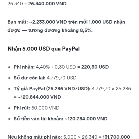
26.340 =
26.340.000 VND
Bạn mất: ~2.233.000 VND trên mỗi 1.000 USD nhận
được — tương đương khoảng 8,5%.
Nhận 5.000 USD qua PayPal
Phí nhận:
4,40% + 0,30 USD =
220,30 USD
Số dư còn lại:
4.779,70 USD
Tỷ giá PayPal (25.286 VND/USD):
4.779,70 × 25.286
=
~120.844.000 VND
Phí rút:
60.000 VND
Số tiền vào tài khoản: ~120.784.000 VND
Nếu không mất phí nào:
5.000 × 26.340 =
131.700.000