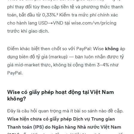
phí thay đổi tùy theo cặp tiền tệ và phương thức thanh
toán, bắt đầu từ 0,33%.² Kiểm tra mức phí chính xác
cho hành lang USD→VND tại wise.com/vn/pricing
trước khi giao dịch.
Điểm khác biệt then chốt so với PayPal: Wise
không
áp
dụng biên độ tỷ giá (markup) — bạn luôn nhận được tỷ
giá mid-market thực, không bị cộng thêm 3–4% như
PayPal.
Wise có giấy phép hoạt động tại Việt Nam
không?
Đây là câu hỏi quan trọng mà ít bài so sánh nào đề cập.
Wise hiện chưa có giấy phép Dịch vụ Trung gian
Thanh toán (IPS) do Ngân hàng Nhà nước Việt Nam