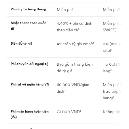
Phí duy trì hàng tháng
Miễn phí
Miễn phí²
Nhận thanh toán quốc
4,40% + phí cố định
Miễn phí (non
tế
theo tiền tệ¹
SWIFT)²
Biên độ tỷ giá
4% trên tỷ giá cơ sở¹
0% (mid-mark
rate)²
Phí chuyển đổi ngoại tệ
Bao gồm trong biên
Từ 0,33% tùy
độ tỷ giá
lang²
Phí rút về ngân hàng VN
60.000 VND/giao
Miễn phí (chu
dịch³
trực tiếp về n
hàng)²
Phí ngân hàng hoàn tiền
70.000 VND⁶
Không áp dụn
(lỗi)