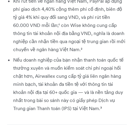
Khi rút tiền về ngân hàng Việt Nam, PayPal áp dụng
phí giao dịch 4,40% cộng thêm phí cố định, biên độ
tỷ giá 4% khi quy đổi sang VND, và phí rút tiền
60.000 VND mỗi lần;¹ còn Wise không cung cấp
thông tin tài khoản nội địa bằng VND, nghĩa là doanh
nghiệp cần nhận tiền qua ngoại tệ trung gian rồi mới
chuyển về ngân hàng Việt Nam.²
Nếu doanh nghiệp của bạn nhận thanh toán quốc tế
thường xuyên và muốn kiểm soát chi phí ngoại hối
chặt hơn, Airwallex cung cấp tỷ giá liên ngân hàng
minh bạch, tài khoản đa tiền tệ với thông tin tài
khoản nội địa tại 60+ quốc gia — và là nền tảng duy
nhất trong bài so sánh này có giấy phép Dịch vụ
Trung gian Thanh toán (IPS) tại Việt Nam.³