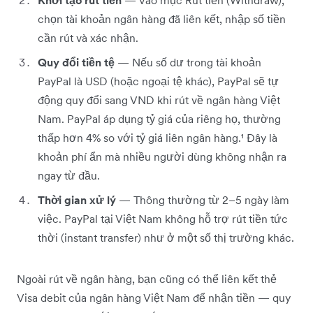
Khởi tạo rút tiền
— Vào mục Rút tiền (Withdraw),
chọn tài khoản ngân hàng đã liên kết, nhập số tiền
cần rút và xác nhận.
Quy đổi tiền tệ
— Nếu số dư trong tài khoản
PayPal là USD (hoặc ngoại tệ khác), PayPal sẽ tự
động quy đổi sang VND khi rút về ngân hàng Việt
Nam. PayPal áp dụng tỷ giá của riêng họ, thường
thấp hơn 4% so với tỷ giá liên ngân hàng.¹ Đây là
khoản phí ẩn mà nhiều người dùng không nhận ra
ngay từ đầu.
Thời gian xử lý
— Thông thường từ 2–5 ngày làm
việc. PayPal tại Việt Nam không hỗ trợ rút tiền tức
thời (instant transfer) như ở một số thị trường khác.
Ngoài rút về ngân hàng, bạn cũng có thể liên kết thẻ
Visa debit của ngân hàng Việt Nam để nhận tiền — quy