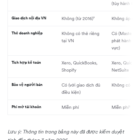
(tùy hành lang
Giao dịch nội địa VN
Không (từ 2016)⁷
Không áp dụn
Thẻ doanh nghiệp
Không có thẻ riêng
Có (Mastercar
tại VN
phát hành tùy
vực)
Tích hợp kế toán
Xero, QuickBooks,
Xero, QuickBo
Shopify
NetSuite
Bảo vệ người bán
Có (với giao dịch đủ
Không có
điều kiện)
Phí mở tài khoản
Miễn phí
Miễn phí²
Lưu ý: Thông tin trong bảng này đã được kiểm duyệt