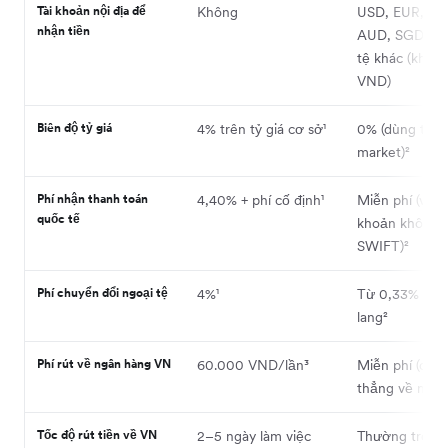
Tài khoản nội địa để
Không
USD, EUR, GB
nhận tiền
AUD, SGD và 5
tệ khác (khôn
VND)
Biên độ tỷ giá
4% trên tỷ giá cơ sở¹
0% (dùng tỷ gi
market)²
Phí nhận thanh toán
4,40% + phí cố định¹
Miễn phí (với
quốc tế
khoản không 
SWIFT)²
Phí chuyển đổi ngoại tệ
4%¹
Từ 0,33% tùy
lang²
Phí rút về ngân hàng VN
60.000 VND/lần³
Miễn phí (chu
thẳng về ngân
Tốc độ rút tiền về VN
2–5 ngày làm việc
Thường trong 