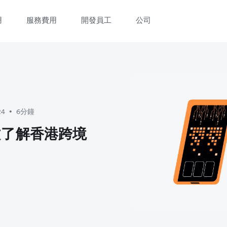
用
服務費用
開發員工
公司
立即觀看 3 分鐘體驗短片
填寫資料以觀體驗短片：
24
6分鐘
•
一文了解香港跨境