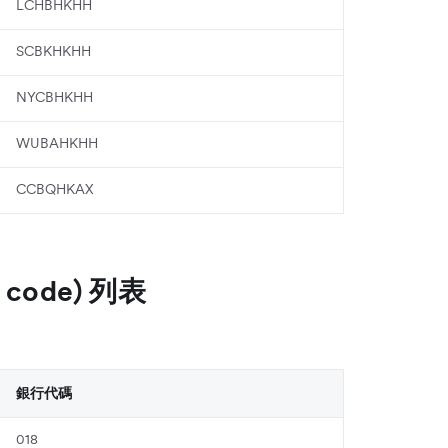
LCHBHKHH
SCBKHKHH
NYCBHKHH
WUBAHKHH
CCBQHKAX
code) 列表
銀行代碼
018