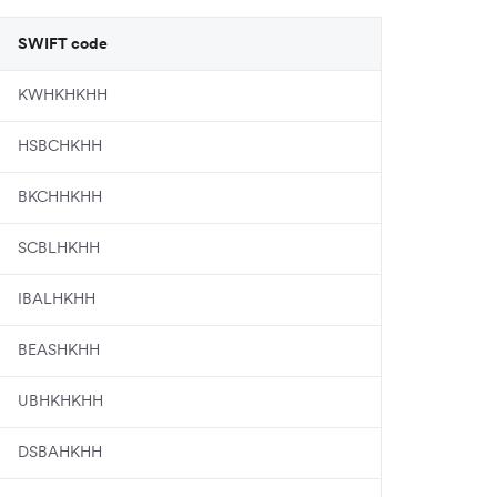
SWIFT code
KWHKHKHH
HSBCHKHH
BKCHHKHH
SCBLHKHH
IBALHKHH
BEASHKHH
UBHKHKHH
DSBAHKHH