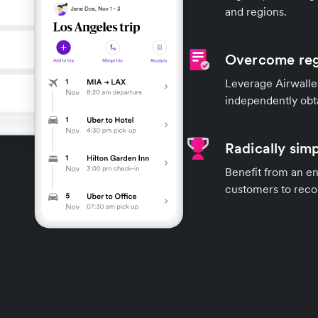
and regions.
Overcome reg
Leverage Airwallex
independently obt
Radically simp
Benefit from an en
customers to recon