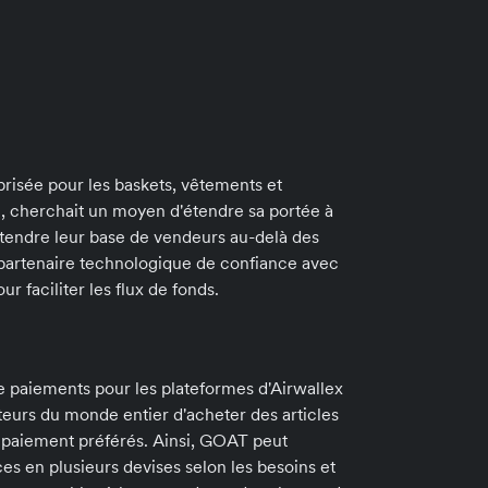
Co
risée pour les baskets, vêtements et
les
n, cherchait un moyen d'étendre sa portée à
t étendre leur base de vendeurs au-delà des
en 
 partenaire technologique de confiance avec
r faciliter les flux de fonds.
de paiements pour les plateformes d'Airwallex
urs du monde entier d'acheter des articles
 paiement préférés. Ainsi, GOAT peut
es en plusieurs devises selon les besoins et