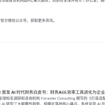
获得来自顶级投资机构超4亿美元融资，目前在全球共有12个办公室，拥
中云汇”官方微信公众号，获取更多资讯。
 WAIC 首发 AI 时代财务白皮书：财务AI从效率工具进化为
全球知名调研和咨询机构 Forrester Consulting 撰写的《打造适配
AI 转型三大颠覆性趋势、规模化落地核心痛点，系统呈现 AI 