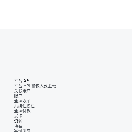
平台 API
平台 API 和嵌入式金融
关联账户
账户
全球收单
系统性换汇
全球付款
发卡
资源
博客
案例研究