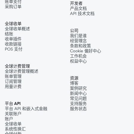
账单支付
开发者
采购订单
产品文档
API 技术文档
全球收单
全球收单概述
公司
结账
我们是谁
收单插件
经营理念
收款链接
条款和政策
POS 支付
Cookie 偏好中心
工作机会
权益中心
全球计费管理
全球计费管理概述
账单管理
资源
订阅管理
博客
用量计费
案例研究
新闻中心
常见问题
平台 API
支持服务
平台 API 和嵌入式金融
服务状态
关联账户
账户
全球收单
系统性换汇