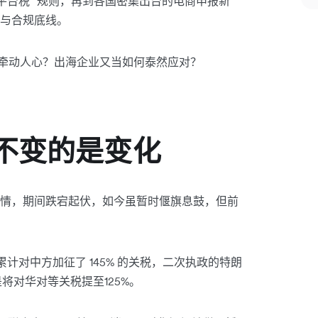
平台税” 规则，再到各国密集出台的电商申报新
与合规底线。
策牵动人心？出海企业又当如何泰然应对？
不变的是变化
情，期间跌宕起伏，如今虽暂时偃旗息鼓，但前
国累计对中方加征了 145% 的关税，二次执政的特朗
是将对华对等关税提至125%。