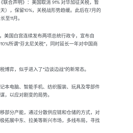
《联合声明》：美国取消 91% 对华加征关税，暂
期90天），保留10%，关税战形势趋缓。此后在7月的
长至11月。
初，美国白宫连续发布两项总统行政令，宣布自
的10%所谓“芬太尼关税”，同时延长一年对中国商
税博弈，似乎进入了“边谈边战”的新常态。
记本电脑、智能手机、纺织服装、玩具及零部件
谋，以应对剧变的局势。
移部分产能，通过分散供应链和仓储的方式，对
极拓展中东、拉美等新兴市场，多线布局，寻找