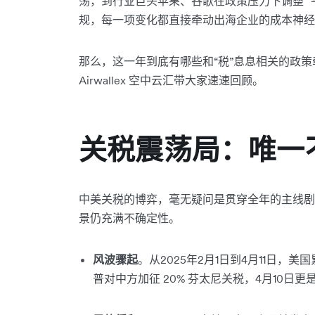
荡，到行业巨头苹果、谷歌在政策压力下调整 “
规，每一项变化都直接牵动出海企业的成本神经
那么，这一年到底有哪些和“税”息息相关的政
Airwallex 空中云汇带大家速速回顾。
关税震荡局：唯一
中美关税的博弈，毫无疑问是贯穿全年的主线剧
景仍充满不确定性。
风波骤起
。从2025年2月1日到4月11日，美
普对中方加征 20% 芬太尼关税，4月10日更