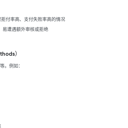
现拒付率高、支付失败率高的情况
高，易遭遇额外审核或拒绝
thods）
等。例如：
率