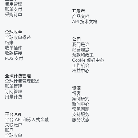
费用管理
账单支付
开发者
采购订单
产品文档
API 技术文档
全球收单
全球收单概述
公司
结账
我们是谁
收单插件
经营理念
收款链接
条款和政策
POS 支付
Cookie 偏好中心
工作机会
权益中心
全球计费管理
全球计费管理概述
账单管理
资源
订阅管理
博客
用量计费
案例研究
新闻中心
常见问题
平台 API
支持服务
平台 API 和嵌入式金融
服务状态
关联账户
账户
全球收单