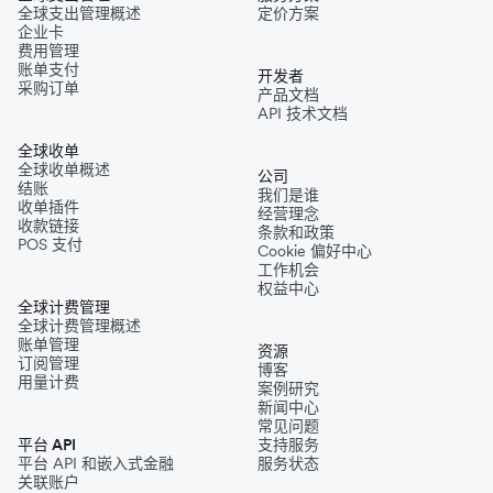
全球支出管理概述
定价方案
企业卡
费用管理
账单支付
开发者
采购订单
产品文档
API 技术文档
全球收单
全球收单概述
公司
结账
我们是谁
收单插件
经营理念
收款链接
条款和政策
POS 支付
Cookie 偏好中心
工作机会
权益中心
全球计费管理
全球计费管理概述
账单管理
资源
订阅管理
博客
用量计费
案例研究
新闻中心
常见问题
平台 API
支持服务
平台 API 和嵌入式金融
服务状态
关联账户