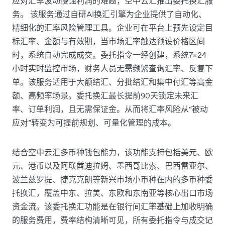
应对汇率波动侵蚀利润的难题，空中云汇推出委托换汇服
务。 该服务通过自研AI换汇引擎为企业提供了自动化、
精细化的汇率风险管理工具。企业可在平台上预先设定目
标汇率、金额与有效期，当市场汇率触达预设价格区间
时，系统自动完成成交。委托指令一经创建，系统7×24
小时实时监控市场，财务人员无需频繁查询汇率、反复下
单。该服务适用于大额结汇、分批结汇和集中付汇等高金
额、高频率场景。委托换汇最长提前90天锁定未来汇
率、订单利润，且无需保证金。从而将汇率风险从“被动
应对”转变为可提前规划、可量化管理的成本。
结合空中云汇多币种钱包能力，该功能支持包括美元、欧
元、港币以及阿联酋迪拉姆、墨西哥比索、巴西雷亚尔、
波兰兹罗提、捷克克朗等新兴市场小币种在内的多币种委
托换汇，覆盖中东、拉美、东欧和东南亚等核心出口市场
资金流。该委托换汇功能是在银行间汇率基础上加收明确
的服务费用，费率结构清晰可见，所有委托指令与成交记