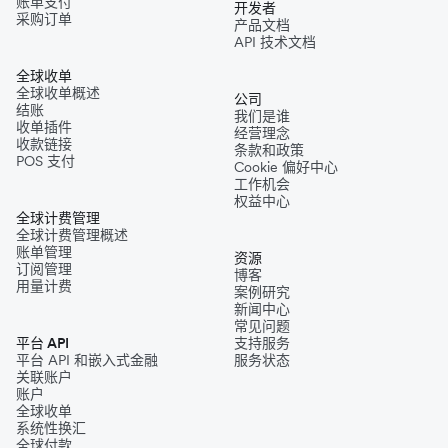
账单支付
开发者
采购订单
产品文档
API 技术文档
全球收单
全球收单概述
公司
结账
我们是谁
收单插件
经营理念
收款链接
条款和政策
POS 支付
Cookie 偏好中心
工作机会
权益中心
全球计费管理
全球计费管理概述
账单管理
资源
订阅管理
博客
用量计费
案例研究
新闻中心
常见问题
平台 API
支持服务
平台 API 和嵌入式金融
服务状态
关联账户
账户
全球收单
系统性换汇
全球付款