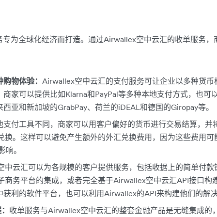
单服务专为全球化经济而打造。通过Airwallex空中云汇的收单服
种购物体验：
Airwallex空中云汇的支付服务可让企业以多种
商家可以提供比如Klarna和PayPal等多种本地支付方式，也
和新加坡的GrabPay、荷兰的iDEAL和德国的Giropay等。
他支付工具不同，商家可以用客户偏好的货币进行交易结算，并
而无需兑换。这样可以避免产生额外的外汇兑换费用，因为这些费用可
影响。
llex空中云汇可以为各规模的客户提供服务，包括收据上的简单付款链接
门电子商务平台的集成，或者完全基于Airwallex空中云汇API接
利的软件平台，也可以利用Airwallex的API来构建他们的解
程：
收单服务与Airwallex空中云汇的整套金融产品是无缝集成的，商