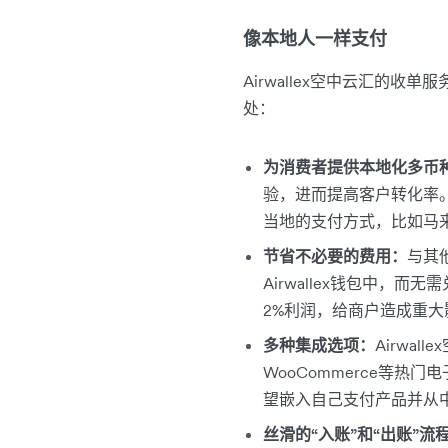
像本地人一样支付
Airwallex空中云汇的收
处：
为消费者提供本地化多币
验，进而提高客户转化率。
当地的支付方式，比如马来西亚
节省不必要的费用：
与其
Airwallex钱包中，
2%利润，给商户造成重大
多种集成选项：
Airwa
WooCommerce等热
望嵌入自己支付产品并从中获
丝滑的“入账”和“出账”流