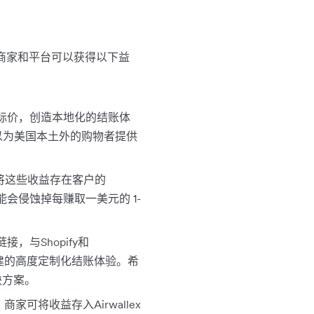
务，商家和平台可以获得以下益
货币标价，创造本地化的结账体
可以为美国本土外的购物者提供
将这些收益存在客户的
能会侵蚀掉每赚取一美元的 1-
，与Shopify和
口构建的高度定制化结账体验。希
决方案。
家可将收益存入Airwallex