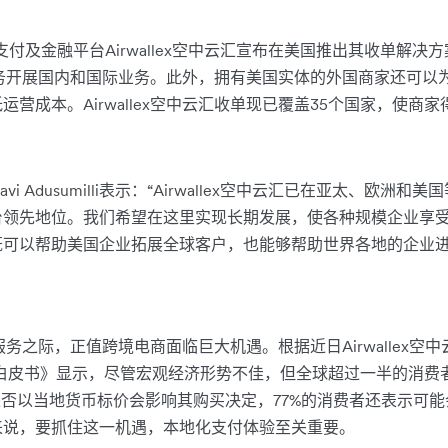
支付及金融平台Airwallex空中云汇宣布在美国推出其收单解决
的收单服务开展国内和国际业务。此外，拥有美国实体的外国商家还可
营成本。Airwallex空中云汇收单现已覆盖35个国家，使商
Ravi Adusumilli表示：“Airwallex空中云汇已在亚太、欧洲
台领先地位。我们希望在这里实现长期发展，使各种规模企业享
既可以帮助美国企业拓展全球客户，也能够帮助世界各地的企业进
单服务之际，正值跨境电商面临巨大机遇。根据近日Airwallex空中云汇与E
电商白皮书》显示，尽管宏观经济形势不佳，但全球超过一半的消
是否以当地货币标价会影响其购买决定，77%的消费者还表示可
来说，要抓住这一机遇，本地化支付体验至关重要。