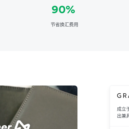
90%
节省换汇费用
成立于
出兼