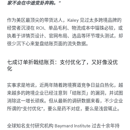
家不会在中途变卦弃购。”
作为美区最顶尖的带货达人，Kaley 见过太多跨境品牌的
经营者沉浸在 ROI、单品毛利、物流成本中锱铢必较，或
执着于详情页设计、官网布局、选品等环节埋头测试，却
很少沉下心来复盘结账页面的流失数据。
七成订单折戟结账页：支付优化了，又好像没优
化
实事求是地说，近两年随着跨境赛道竞争日益白热化，越
来越多的跨境企业已经注意到「结账页」的漏洞，并试图
消除这一增长顽疾。但从最新的调研数据来看，不少企业
所谓的“支付优化”，要么是药不对症，要么是浅尝辄止。
全球知名支付研究机构 Baymard Institute 过去十余年持