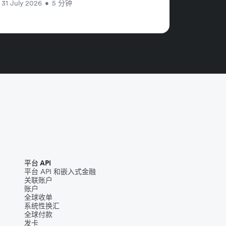
31 July 2026
•
5 分钟
平台 API
平台 API 和嵌入式金融
关联账户
账户
全球收单
系统性换汇
全球付款
发卡