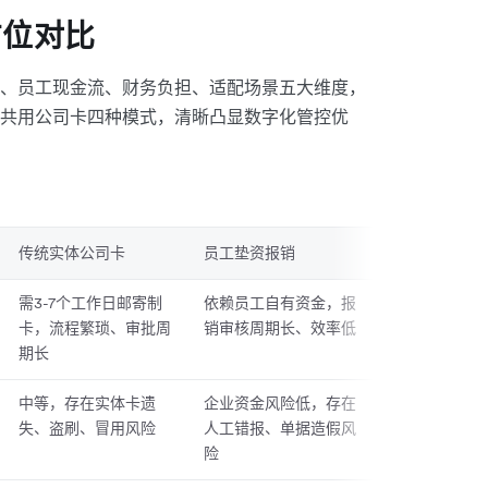
方位对比
、员工现金流、财务负担、适配场景五大维度，
共用公司卡四种模式，清晰凸显数字化管控优
传统实体公司卡
员工垫资报销
共用公司卡
需3-7个工作日邮寄制
依赖员工自有资金，报
卡片人工流转
卡，流程繁琐、审批周
销审核周期长、效率低
限分配滞后、
期长
中等，存在实体卡遗
企业资金风险低，存在
极高，卡号多
失、盗刷、冒用风险
人工错报、单据造假风
信息泄露易引
险
金风险