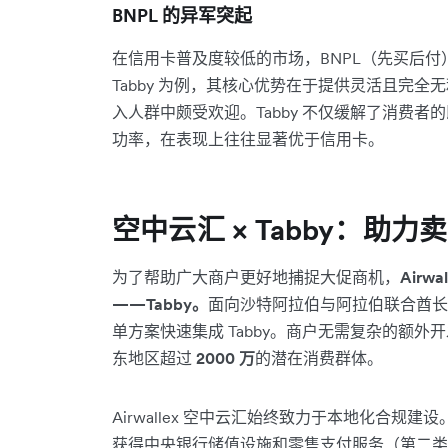
BNPL 的异军突起
在信用卡普及度较低的市场，BNPL（先买后
Tabby 为例，其核心优势在于提供灵活且完
入人群中颇受欢迎。Tabby 不仅缓解了消费
功率，在表现上往往显著优于信用卡。
空中云汇 × Tabby：助
为了帮助广大商户更好地捕捉大促商机，
Air
——Tabby。
面向沙特阿拉伯与阿拉伯联合酋长国运
单方案快速集成 Tabby。商户无需复杂的额外开发
东地区超过
2000 万
的潜在消费群体。
Airwallex 空中云汇始终致力于本地化合规建设
获得中央银行储值设施和零售支付服务（第二类）许