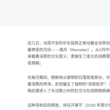
近几日，动荡不安的中东局势正牵动着全世界目
最神圣的月份——斋月（Ramadan）。从2月
承载着深厚的文化意义，更催生了庞大的消费需
促高峰。
在斋月期间，穆斯林从黎明到日落禁食禁水，许
着消费的停滞，反而催生了独特的“深夜经济”：日
随后便进入了长达数小时的社交与在线购物高峰
这种克制后的释放，将在开斋节（2026 年预计在