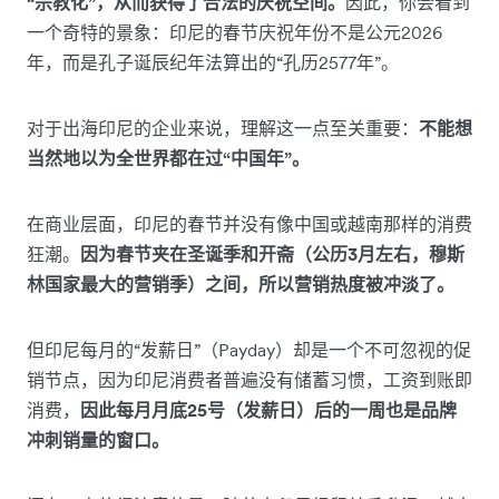
“宗教化”，从而获得了合法的庆祝空间。
因此，你会看到
一个奇特的景象：印尼的春节庆祝年份不是公元2026
年，而是孔子诞辰纪年法算出的“孔历2577年”。
对于出海印尼的企业来说，理解这一点至关重要：
不能想
当然地以为全世界都在过“中国年”。
在商业层面，印尼的春节并没有像中国或越南那样的消费
狂潮。
因为春节夹在圣诞季和开斋（公历3月左右，穆斯
林国家最大的营销季）之间，所以营销热度被冲淡了。
但印尼每月的“发薪日”（Payday）却是一个不可忽视的促
销节点，因为印尼消费者普遍没有储蓄习惯，工资到账即
消费，
因此每月月底25号（发薪日）后的一周也是品牌
冲刺销量的窗口。