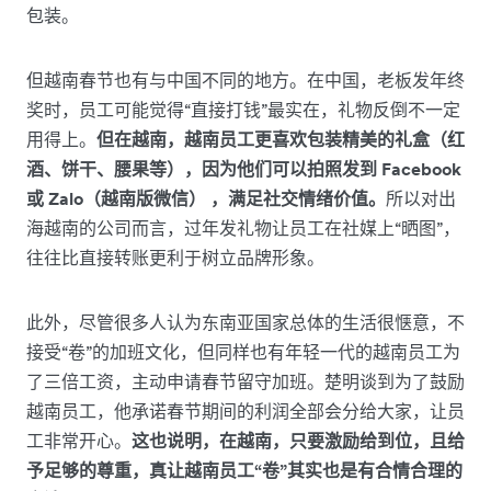
包装。
但越南春节也有与中国不同的地方。在中国，老板发年终
奖时，员工可能觉得“直接打钱”最实在，礼物反倒不一定
用得上。
但在越南，越南员工更喜欢包装精美的礼盒（红
酒、饼干、腰果等），因为他们可以拍照发到 Facebook
或 Zalo（越南版微信） ，满足社交情绪价值。
所以对出
海越南的公司而言，过年发礼物让员工在社媒上“晒图”，
往往比直接转账更利于树立品牌形象。
此外，尽管很多人认为东南亚国家总体的生活很惬意，不
接受“卷”的加班文化，但同样也有年轻一代的越南员工为
了三倍工资，主动申请春节留守加班。楚明谈到为了鼓励
越南员工，他承诺春节期间的利润全部会分给大家，让员
工非常开心。
这也说明，在越南，只要激励给到位，且给
予足够的尊重，真让越南员工“卷”其实也是有合情合理的