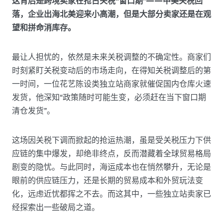
这背后是跨境卖家在抢占关税“窗口期”——中美关税回
落，企业出海北美迎来小高潮，但是大部分卖家还是在观
望和拼命消库存。
最让人担忧的，依然是未来关税调整的不确定性。商家们
时刻紧盯关税变动后的市场走向，在得知关税调整后的第
一时间，一位花艺陈设类独立站商家就催促国内仓库火速
发货，他深知“政策随时可能生变，必须赶在当下窗口期
清仓发货”。
这场因关税下调而掀起的抢运热潮，虽是受关税压力下供
应链的集中爆发，却绝非终点，反而潜藏着全球贸易格局
剧变的隐忧。与此同时，海运成本也在悄然攀升，无论是
眼前的供应链压力，还是长期的贸易成本和外贸玩法变
化，远虑近忧都挥之不去。而这其中，一些独立站卖家已
经探索出一些破局之道。