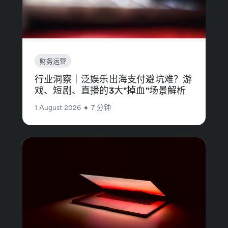
财务运营
行业洞察｜泛娱乐出海支付避坑难？游
戏、短剧、直播的3大"掉血"场景解析
1 August 2026
•
7 分钟