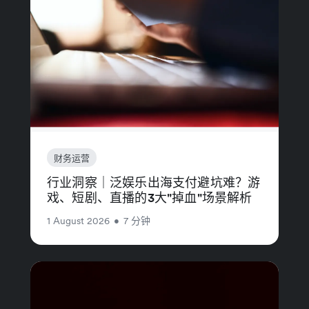
财务运营
行业洞察｜泛娱乐出海支付避坑难？游
戏、短剧、直播的3大"掉血"场景解析
1 August 2026
•
7 分钟