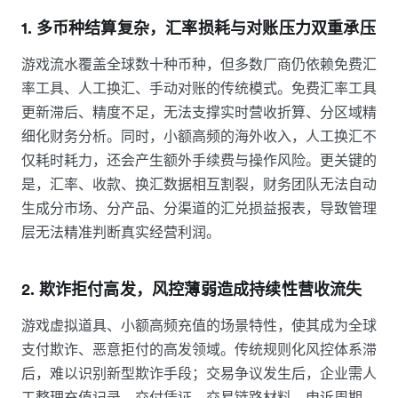
1. 多币种结算复杂，汇率损耗与对账压力双重承压
游戏流水覆盖全球数十种币种，但多数厂商仍依赖免费汇
率工具、人工换汇、手动对账的传统模式。免费汇率工具
更新滞后、精度不足，无法支撑实时营收折算、分区域精
细化财务分析。同时，小额高频的海外收入，人工换汇不
仅耗时耗力，还会产生额外手续费与操作风险。更关键的
是，汇率、收款、换汇数据相互割裂，财务团队无法自动
生成分市场、分产品、分渠道的汇兑损益报表，导致管理
层无法精准判断真实经营利润。
2. 欺诈拒付高发，风控薄弱造成持续性营收流失
游戏虚拟道具、小额高频充值的场景特性，使其成为全球
支付欺诈、恶意拒付的高发领域。传统规则化风控体系滞
后，难以识别新型欺诈手段；交易争议发生后，企业需人
工整理充值记录、交付凭证、交易链路材料，申诉周期