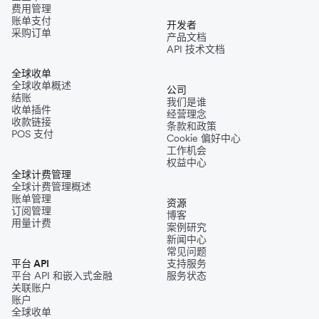
费用管理
账单支付
开发者
采购订单
产品文档
API 技术文档
全球收单
全球收单概述
公司
结账
我们是谁
收单插件
经营理念
收款链接
条款和政策
POS 支付
Cookie 偏好中心
工作机会
权益中心
全球计费管理
全球计费管理概述
账单管理
资源
订阅管理
博客
用量计费
案例研究
新闻中心
常见问题
平台 API
支持服务
平台 API 和嵌入式金融
服务状态
关联账户
账户
全球收单