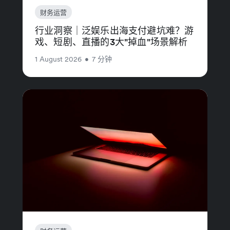
财务运营
行业洞察｜泛娱乐出海支付避坑难？游
戏、短剧、直播的3大"掉血"场景解析
1 August 2026
•
7 分钟