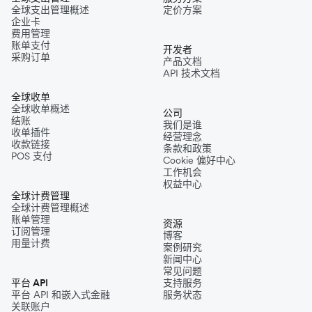
全球支出管理概述
定价方案
企业卡
费用管理
账单支付
开发者
采购订单
产品文档
API 技术文档
全球收单
全球收单概述
公司
结账
我们是谁
收单插件
经营理念
收款链接
条款和政策
POS 支付
Cookie 偏好中心
工作机会
权益中心
全球计费管理
全球计费管理概述
账单管理
资源
订阅管理
博客
用量计费
案例研究
新闻中心
常见问题
平台 API
支持服务
平台 API 和嵌入式金融
服务状态
关联账户