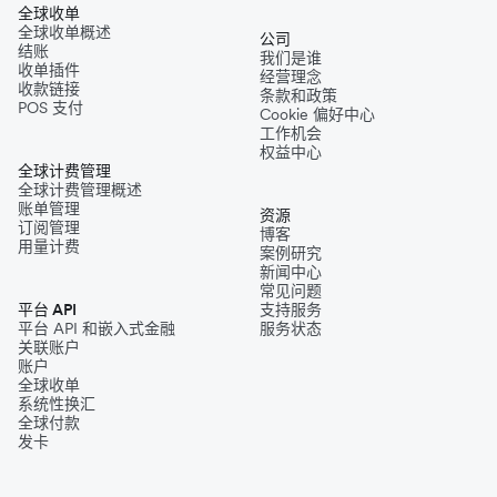
全球收单
全球收单概述
公司
结账
我们是谁
收单插件
经营理念
收款链接
条款和政策
POS 支付
Cookie 偏好中心
工作机会
权益中心
全球计费管理
全球计费管理概述
账单管理
资源
订阅管理
博客
用量计费
案例研究
新闻中心
常见问题
平台 API
支持服务
平台 API 和嵌入式金融
服务状态
关联账户
账户
全球收单
系统性换汇
全球付款
发卡